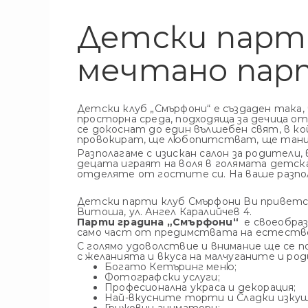
Детски парти
мечтано пар
Детски клуб „Смърфони“ е създаден така, 
просторна среда, подходяща за дечица от
се докоснат до един вълшебен свят, в ко
провокират, ще любопитстват, ще танц
Разполагаме с изискан салон за родители
децата играят на воля в голямата детска 
отделяте от гостите си. На ваше разпо
Детски парти клуб Смърфони Ви приветс
Витоша, ул. Ангел Каралийчев 4.
Парти градина „Смърфони“
е своеобраз
само част от предимствата на естестве
С голямо удоволствие и внимание ще се по
с желанията и вкуса на малчуганите и ро
Богато Кетъринг меню;
Фотографски услуги;
Професионална украса и декорация;
Най-вкусните торти и Сладки изкуш