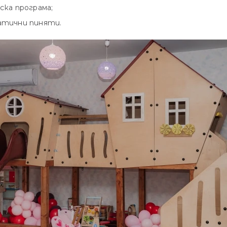
ска програма;
атични пиняти.