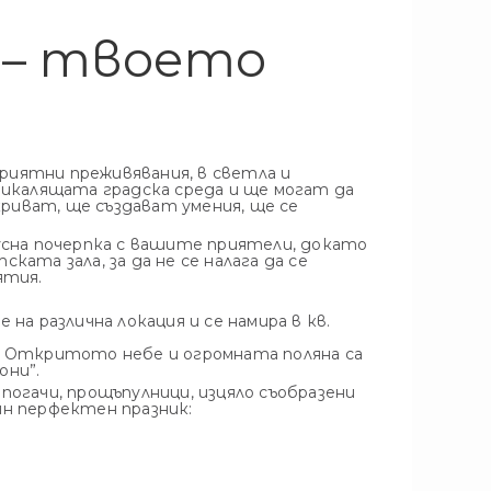
 – твоето
 приятни преживявания, в светла и
бикалящата градска среда и ще могат да
риват, ще създават умения, ще се
кусна почерпка с вашите приятели, докато
ката зала, за да не се налага да се
ятия.
е на различна локация и се намира в кв.
ри. Откритото небе и огромната поляна са
они”.
погачи, прощъпулници, изцяло съобразени
ин перфектен празник: