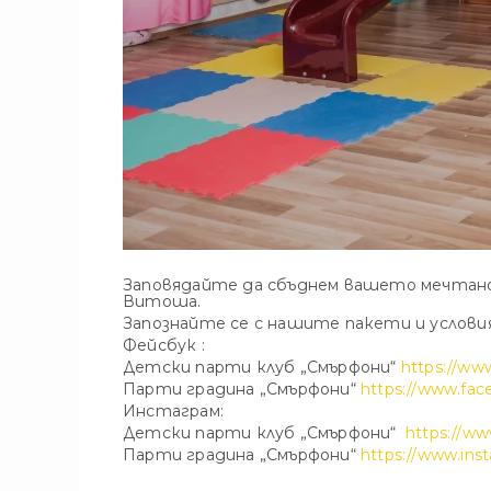
Заповядайте да сбъднем вашето мечтано п
Витоша.
Запознайте се с нашите пакети и услови
Фейсбук :
Детски парти клуб „Смърфони“
https://ww
Парти градина „Смърфони“
https://www.fa
Инстаграм:
Детски парти клуб „Смърфони“
https://ww
Парти градина „Смърфони“
https://www.ins