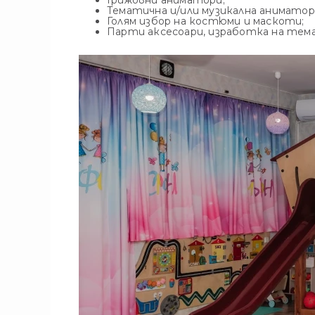
Грижовни аниматори;
Тематична и/или музикална аниматор
Голям избор на костюми и маскоти;
Парти аксесоари, изработка на тем