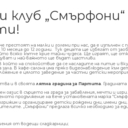
 клуб „Смърфони“
ти!
че престоят на малки и големи при нас, да е изпълнен с
 10 месеца до 12 години. Тук децата ще избягат от зао
йто всяко кътче крие тайни чудеса. Ще играят, ще отк
уват и най-важното ще бъдат щастливи.
, в който на спокойствие да се насладите на питие и в
зала. В кафе-салона има пряко видеонаблюдение към детс
ложение е цялото заведение за частни детски меропри
тва и в своята
лятна градина за Партита
. Градината 
ен оазис в сърцето на града за забавления, мечти и иг
ното продължение на вече установената марка “Смърф
грижим и организираме детски рождени дни, имени дни, 
дителите.
„Смърфони“ предлага всичко необходимо за ед
ения от водещи сладкарници;