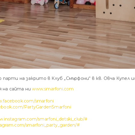
арти на закрито в Клуб „Смърфони“ в кв. Овча Купел ил
я на сайта ни
www.smarfoni.com
w.facebook.com/smarfoni
cebook.com/PartyGardenSmarfoni
w.instagram.com/smarfoni_detski_club/#
tagram.com/smarfoni_party_garden/#