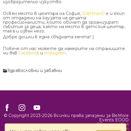
изобразително изкуство.
Освен място в центъра на София,
OreHHerO
e и екип
от отдадени на каузата на децата
професионалисти, които обичат да организират
събития за деца, както на място в детския център,
така и извън него.
Добре дошли в една сбъдната мечта! :)
Повече от нас можете да намерите на страниците
ни във
Facebook
и
Instagram
.
Здравословни и забавни
© Copyright 2023-2026 Всички права запазени за BeMore
Events EOOD
Общи условия
Политика за поверителност